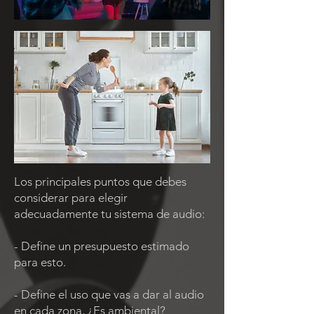
Los principales puntos que debes
considerar para elegir
adecuadamente tu sistema de audio:
- Define un presupuesto estimado
para esto.
- Define el uso que vas a dar al audio
en cada zona, ¿Es ambiental?