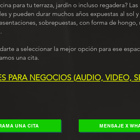
ina para tu terraza, jardín o incluso regadera? La
s y pueden durar muchos años expuestas al sol y ll
resentaciones, sobrepuestas, con forma de hongo, 
s.
rte a seleccionar la mejor opción para ese espac
amos una cita.
 PARA NEGOCIOS (AUDIO, VIDEO, S
AMA UNA CITA
MENSAJE X WH