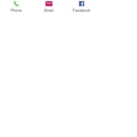
$ 7,999
MXN
Phone
Email
Facebook
Sonos Five