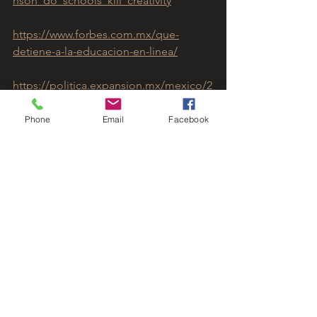
nson_do_schools_kill_creativity
https://www.forbes.com.mx/que-
detiene-a-la-educacion-en-linea/
https://politica.expansion.mx/mexico/2
020/08/10/el-covid-19-pone-en-riesgo-
a-1-de-cada-4-escuelas-privadas
Phone
Email
Facebook
https://politica.expansion.mx/mexico/2
020/07/27/escuelas-trabajan-en-
estrategias-para-u-regreso-a-clases
https://politica.expansion.mx/mexico/2
020/06/09/el-covid-19-obligo-a-
adelantar-el-mix-de-clases-entre-
presenciales-y-digitales?
utm_source=internal&utm_medium=br
anded