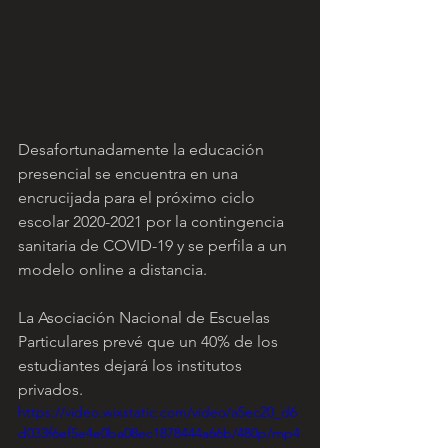
Desafortunadamente la educación 
presencial se encuentra en una 
encrucijada para el próximo ciclo 
escolar 2020-2021 por la contingencia 
sanitaria de COVID-19 y se perfila a un 
modelo online a distancia.
La Asociación Nacional de Escuelas 
Particulares prevé que un 40% de los 
estudiantes dejará los institutos 
privados.
https://video.wixstatic.com/video/a5ec20_d6
d033f6ef5e4e0ba08ec1878444a66b/480p/mp4