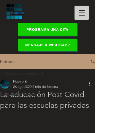
PROGRAMA UNA CITA
MENSAJE X WHATSAPP
Entrada
Todas las entradas
Nuovo EI
Todas las entradas
26 ago 2020
2 min de lectura
La educación Post Covid
Ofertas
para las escuelas privadas
Educación