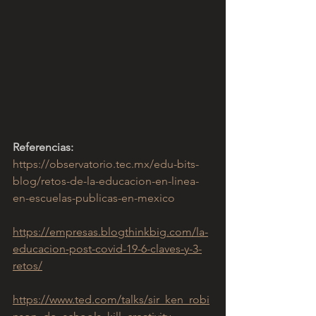
Referencias:
https://observatorio.tec.mx/edu-bits-
blog/retos-de-la-educacion-en-linea-
en-escuelas-publicas-en-mexico
https://empresas.blogthinkbig.com/la-
educacion-post-covid-19-6-claves-y-3-
retos/
https://www.ted.com/talks/sir_ken_robi